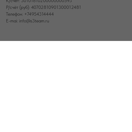
К/счёт: 30101810200000000593
Р/счёт (руб): 40702810901300012481
Телефон: +74954314444
E-mai: info@s3team.ru
Купить туры от ведущих
туроператоров
Турагентство «ЭСТРИ‑ТИМ» предлагает отдых
на любой вкус: от бюджетных туров до сложных
индивидуальных путешествий, а также
организацию мероприятий за рубежом и,
корпоративное и консьерж‑обслуживание.