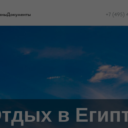
+7 (495)
аны
Документы
тдых в Егип