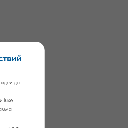
ствий
 идеи до
и luxe
рамма