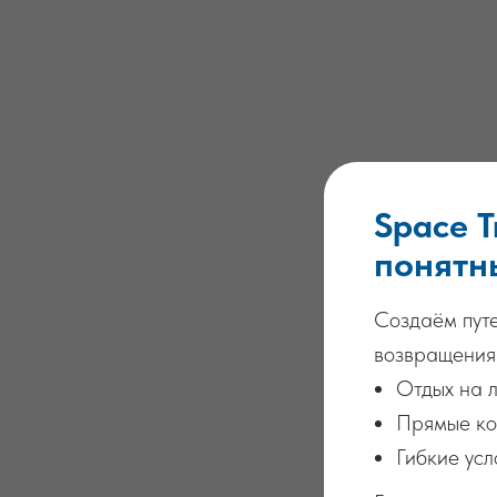
Space 
понятн
Создаём путе
возвращения
Отдых на л
Прямые ко
Гибкие усл