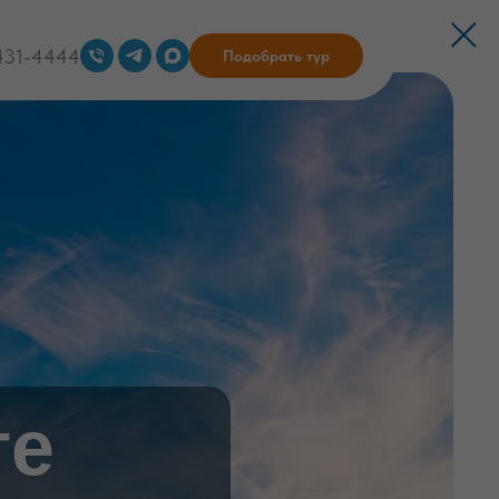
 431-4444
Подобрать тур
те